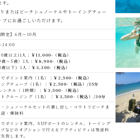
ます。
くりまたはビーチシュノーケルやトーイングチュー
ィブにお過ごしいただけます。
期限定】6月〜10月
～14:00
10歳以上)1人：
￥11,000-（税込）
9歳〜5歳）1人：
￥8,900-（税込）
4歳以下) 1人：
￥3,300-（税込）
トでポイント案内（1名）：
￥2,500-（税込）
イングチューブ（1名）：
￥2,500-（税込）/15分
 レンタル（ 1時間）：
￥3,500-（税込）
ットクルージング（1名） ：
￥3,500-
（税込）
/30分
当・シュノーケルセットの貸し出し・コウトリビーチま
送迎・保険料
トでポイント案内、SUPボートのレンタル、トーイング
ーブなどのオプションで行えるアクティビティは別途料
発生致します。