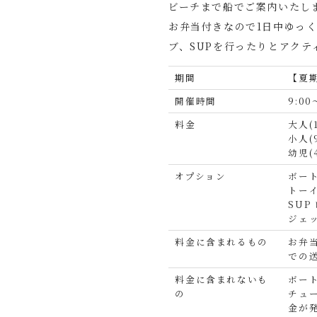
ビーチまで船でご案内いたし
お弁当付きなので1日中ゆっ
ブ、SUPを行ったりとアクテ
期間
【夏
開催時間
9:00
料金
大人(
小人(
幼児(
オプション
ボー
トー
SUP
ジェ
料金に含まれるもの
お弁
での
料金に含まれないも
ボー
の
チュ
金が