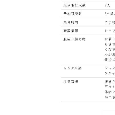
最少催行人数
2人
予約可能数
2~15
集合時間
ご予約
施設情報
シャ
服装・持ち物
水着
らさ
くだ
ルが
装で
レンタル品
シュ
フジ
注意事項
遅刻
不良
体調
がご