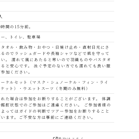
人
時間の15分前。
ワー、トイレ、駐車場
・タオル・飲み物・おやつ・日焼け止め・直射日光にさ
れるのでラッシュガードや長袖シャツなどで肌を守って
さい。 濡れて風にあたると寒いので羽織ものやバスタオ
あると安心です。 泳ぐ予定のない方でも濡れても良い服
ご参加ください。
ノーケルセット（マスク・シュノーケル・フィン・ライ
ャケット）・ウエットスーツ（冬期のみ無料）
された場合は参加をお断りすることがございます。 体調
や酩酊状態でのご参加はご遠慮ください。 ご参加者様の
によってはガイドの判断でツアー参加をお断りすること
ざいます。ご不安な方は事前にご連絡ください。
予約はこちら