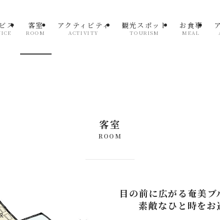
ビス
客室
アクティビティ
観光スポット
お食事
VICE
ROOM
ACTIVITY
TOURISM
MEAL
客室
ROOM
目の前に広がる奄美ブ
素敵なひと時をお