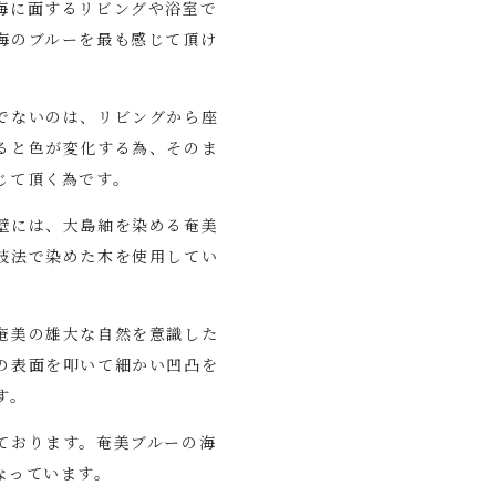
海に面するリビングや浴室で
海のブルーを最も感じて頂け
でないのは、リビングから座
ると色が変化する為、そのま
じて頂く為です。
壁には、大島紬を染める奄美
技法で染めた木を使用してい
奄美の雄大な自然を意識した
の表面を叩いて細かい凹凸を
す。
ております。奄美ブルーの海
なっています。