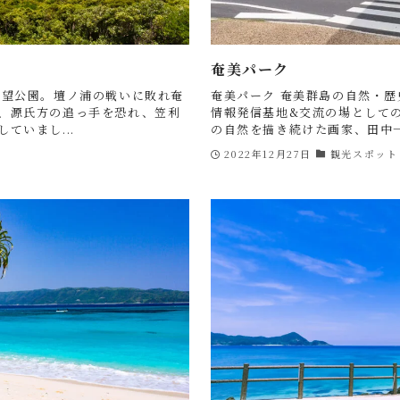
奄美パーク
展望公園。壇ノ浦の戦いに敗れ奄
奄美パーク 奄美群島の自然・
、源氏方の追っ手を恐れ、笠利
情報発信基地&交流の場として
ていまし...
の自然を描き続けた画家、田中一村
2022年12月27日
観光スポット