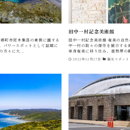
田中一村記念美術館
龍郷町赤尾木集落の東側に面する
田中一村記念美術館 奄美の自
。パワースポットとして話題に
中一村の数々の傑作を展示する
方々に大...
単身奄美に移り住み、亜熱帯の動
2022年12月27日
観光スポット