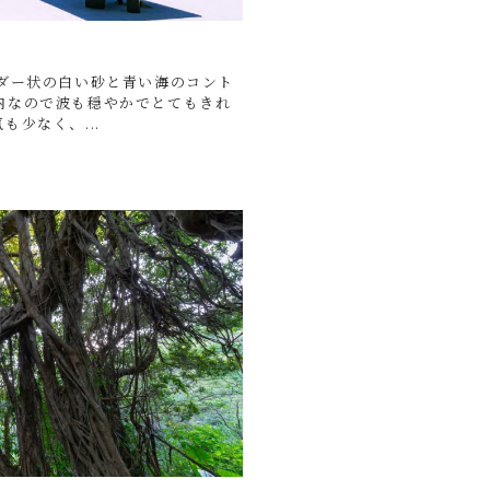
ウダー状の白い砂と青い海のコント
内なので波も穏やかでとてもきれ
少なく、...