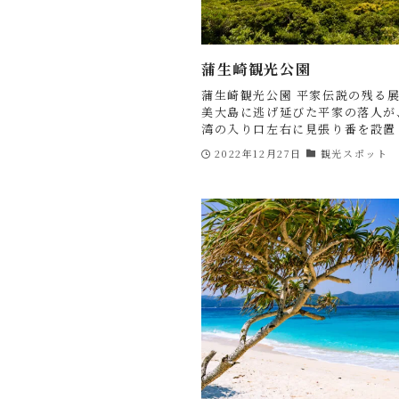
蒲生崎観光公園
蒲生崎観光公園 平家伝説の残る
美大島に逃げ延びた平家の落人が
湾の入り口左右に見張り番を設置し
2022年12月27日
観光スポット