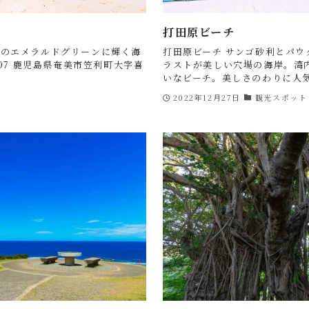
打田原ビーチ
群のエメラルドグリーンに輝く海
打田原ビーチ サンゴ砂利とパ
507 鹿児島県奄美市笠利町大字喜
ラストが美しい穴場の海岸。湾
いなビーチ。美しさのわりに人気も
2022年12月27日
観光スポット