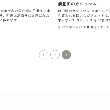
前肥田のガジュマル
は奄美大島の最北端に位置する奄
前肥田のガジュマル 奄美一の巨
景、新鹿児島百景にも選ばれた
も言われる巨大なガジュマルは、
織りなす...
木となっており、とても幻想的で、
2022年12月27日
観光スポット
1
2
3