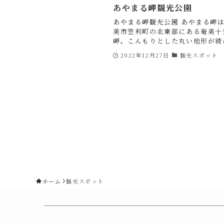
あやまる岬観光公園
あやまる岬観光公園 あやまる岬
美市笠利町の北東部にある奄美十
岬。こんもりとした丸い地形が綾に
2022年12月27日
観光スポット
ホーム
観光スポット