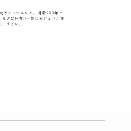
大ガジュマルの木。樹齢400年と
まさに圧巻!!一帯はガジュマル並
すごい...