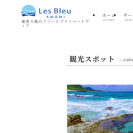
ホーム
サー
HOME
SER
奄美大島のリゾートプライベートヴ
ィラ
観光スポット
– cat